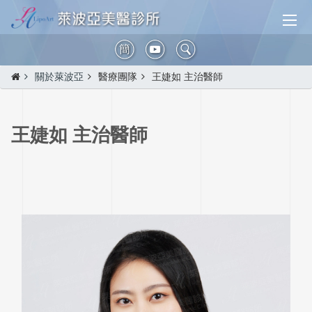
簡
關於萊波亞
醫療團隊
王婕如 主治醫師
王婕如 主治醫師