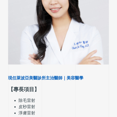
現任萊波亞美醫診所主治醫師｜美容醫學
【專長項目】
除毛雷射
皮秒雷射
淨膚雷射