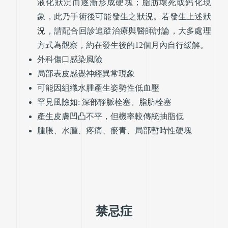
液化狀況而逐漸形成硬塊；脂肪壞死或鈣化現
象，此乃手術後可能發生之狀況。若發生上述狀
況，請配合回診追蹤治療與醫師討論，大多處理
方式為觀察，約在發生後的12個月內自行緩解。
外科傷口感染風險
局部表皮感覺神經異常現象
可能因組織水腫產生姿勢性低血壓
罕見風險如: 深部靜脈栓塞、脂肪栓塞
產生皮膚凹凸不平，但機率較傳統抽脂低
腫脹、水腫、疼痛、瘀青、局部暫時性硬塊
禁忌症