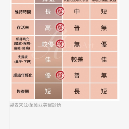
製表來源/萊波亞美醫診所