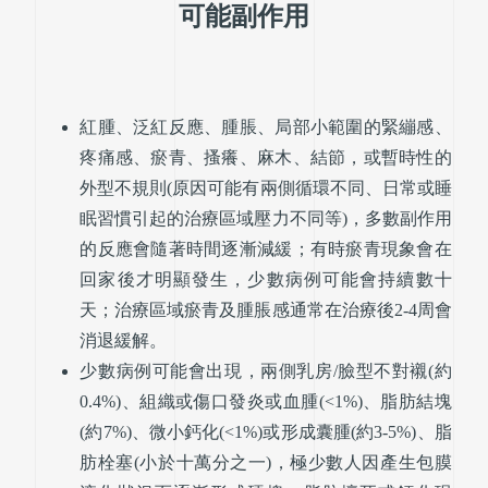
可能副作用
紅腫、泛紅反應、腫脹、局部小範圍的緊繃感、
疼痛感、瘀青、搔癢、麻木、結節，或暫時性的
外型不規則(原因可能有兩側循環不同、日常或睡
眠習慣引起的治療區域壓力不同等)，多數副作用
的反應會隨著時間逐漸減緩；有時瘀青現象會在
回家後才明顯發生，少數病例可能會持續數十
天；治療區域瘀青及腫脹感通常在治療後2-4周會
消退緩解。
少數病例可能會出現，兩側乳房/臉型不對襯(約
0.4%)、組織或傷口發炎或血腫(<1%)、脂肪結塊
(約7%)、微小鈣化(<1%)或形成囊腫(約3-5%)、脂
肪栓塞(小於十萬分之一)，極少數人因產生包膜