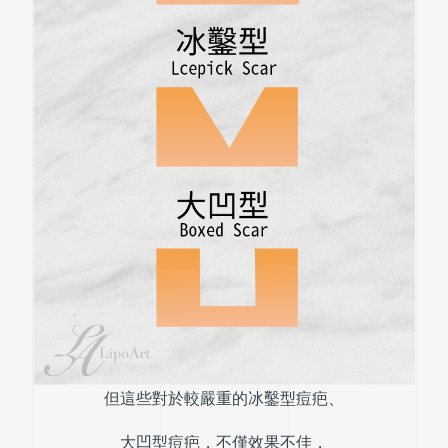
但這些對於較嚴重的冰鑿型痘疤、
大凹型痘疤，不僅效果不佳，