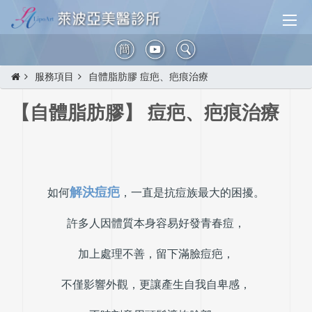
簡
服務項目
自體脂肪膠 痘疤、疤痕治療
【自體脂肪膠】 痘疤、疤痕治療
解決痘疤
如何
，一直是抗痘族最大的困擾。
許多人因體質本身容易好發青春痘，
加上處理不善，留下滿臉痘疤，
不僅影響外觀，更讓產生自我自卑感，