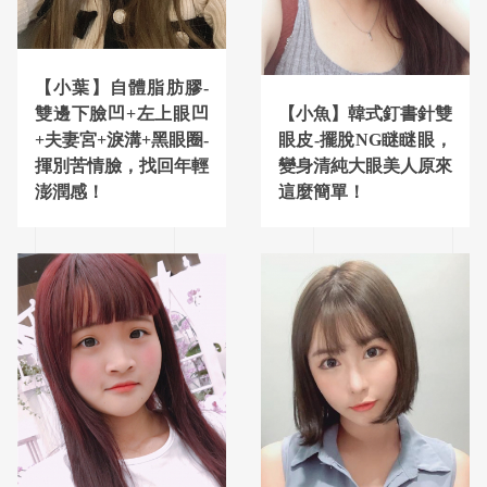
【小葉】自體脂肪膠-
【小魚】韓式釘書針雙
雙邊下臉凹+左上眼凹
眼皮-擺脫NG瞇瞇眼，
+夫妻宮+淚溝+黑眼圈-
變身清純大眼美人原來
揮別苦情臉，找回年輕
這麼簡單！
澎潤感！