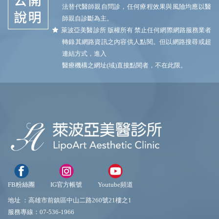
法替代醫師親自問診，任何療程效果與風險均應以醫
師親自診斷為主。
萊波亞美醫診所 版權所有 禁止任何網際網路服務業者
轉錄其網路資訊之內容供人點閱。但以網路搜尋或超
連結方式，進入
醫療機構之網址(域)直接點閱者，不在此限。
FB粉絲團
IG官方帳號
Youtube頻道
地址 ：
高雄市前鎮區中山二路260號21樓之1
服務專線：
07-536-1966