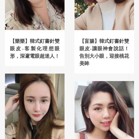
【盲腸】韓式釘書針雙
【樂樂】韓式釘書針雙
眼皮-讓眼神會說話！
眼皮-客製化理想眼
告別大小眼，迎接桃花
形，深邃電眼超迷人！
美眸