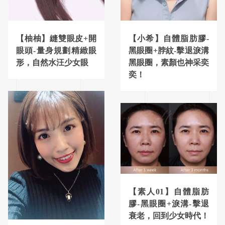
【小希】自體脂肪膠-
【柚柚】縫雙眼皮+開
黑眼圈+脖紋-擊退淚溝
眼頭-量身規劃精緻眼
黑眼圈，素顏也神采奕
形，自然水汪少女眼
奕！
【素人01】自體脂肪
膠-黑眼圈+淚溝-擊退
衰老，回到少女時代！