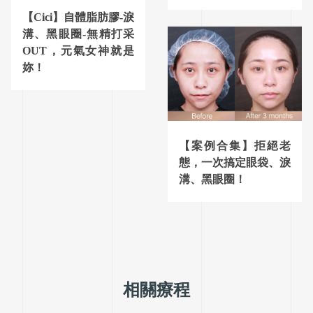
【Cici】自體脂肪膠-淚
溝、黑眼圈-無精打采
OUT，元氣女神就是
妳！
【案例合集】拒絕老
態，一次搞定眼袋、淚
溝、黑眼圈！
相關療程