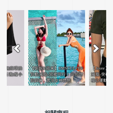
SCULPT®
【Joyee】EMSCULPT®肌動
【飄飄】韓
同行！同步增
減脂-突破健身撞牆期，強化
無痕環抽-
神體態
核心運動效果加倍！
得，美腿十