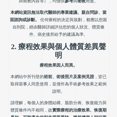
與衛教內容等），均僅供
參考
與
衛教
用途。
本網站資訊無法取代醫師的專業建議、親自問診、當
面諮詢或診斷。
任何療程的決定與規劃，都應以您親
自到院，經由醫師詳細評估您的個人狀況、體質條
件、病史後所給予的建議為準。
2. 療程效果與個人體質差異聲
明
療程效果因人而異。
本網站中所刊登的
術前、術後照片及案例見證
，皆已
取得當事人同意使用，並僅作為手術參考效果之範例
說明。
請理解，每個人的身體結構、脂肪分佈、恢復能力與
體質條件均不相同，故
實際療程的治療效果、恢復期