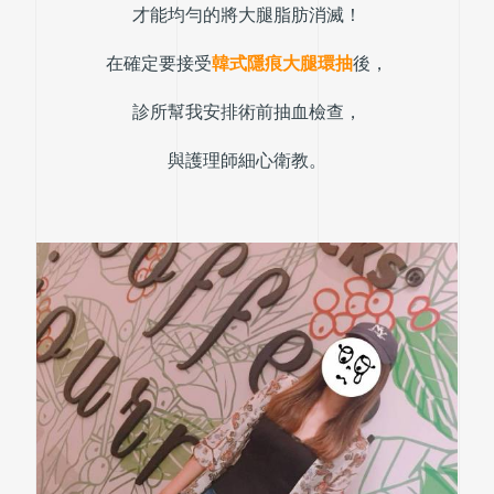
才能均勻的將大腿脂肪消滅！
在確定要接受
韓式隱痕大腿環抽
後，
診所幫我安排術前抽血檢查，
與護理師細心衛教。