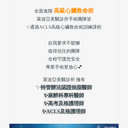
高級心臟救命術
全面進階
萊波亞美醫診所手術團隊皆
✨通過ACLS高級心臟救命術訓練課程
自我要求不鬆懈
值得信任的團隊
全程守護您安全
專業手術更放心💕
萊波亞美醫診所 擁有
✨
特管辦法認證抽脂醫師
✨
麻醉科專科醫師
✨
高考及格護理師
✨
ACLS及格護理師