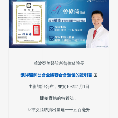
萊波亞美醫診所曾偉琦院長
獲得醫師公會全國聯合會頒發的證明書
👏
由衛福部公布，並於108年1月1日
開始實施的特管法，
✨單次脂肪抽出量達一千五百毫升