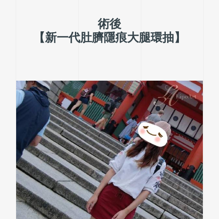
術後
【新一代肚臍隱痕大腿環抽】