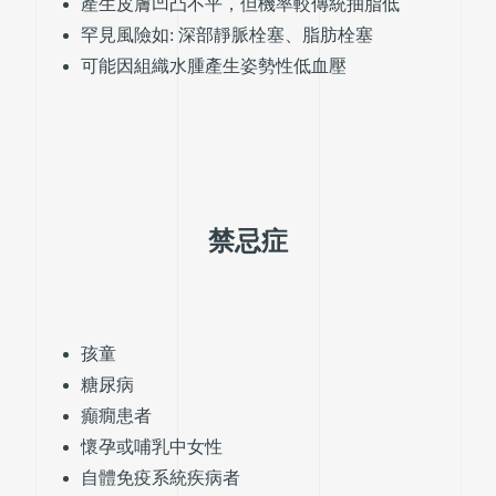
產生皮膚凹凸不平，但機率較傳統抽脂低
罕見風險如: 深部靜脈栓塞、脂肪栓塞
可能因組織水腫產生姿勢性低血壓
禁忌症
孩童
糖尿病
癲癇患者
懷孕或哺乳中女性
自體免疫系統疾病者