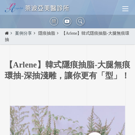
簡
案例分享
隱痕抽脂
【Arlene】韓式隱痕抽脂-大腿無痕環
抽
【Arlene】韓式隱痕抽脂-大腿無痕
環抽-深抽淺雕，讓你更有「型」！