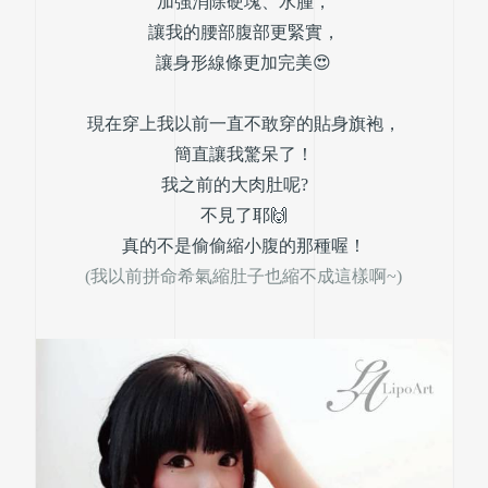
加強消除硬塊、水腫，
讓我的腰部腹部更緊實，
讓身形線條更加完美😍
現在穿上我以前一直不敢穿的貼身旗袍，
簡直讓我驚呆了！
我之前的大肉肚呢?
不見了耶🙌
真的不是偷偷縮小腹的那種喔！
(我以前拼命希氣縮肚子也縮不成這樣啊~)