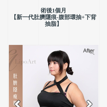
術後1個月
【新一代肚臍隱痕-腹部環抽+下背
抽脂】