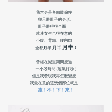
我本身是各四肢偏瘦，
卻只胖肚子的身形。
肚子胖得很全面！！
就連女生也很在意的，
小腹、背部、腰內肉，
月半 !
月半
全都
月半
曾經在減重期間瘦過，
一小段時間 (運氣好😏 )
但是我發現我再怎麼變瘦，
我最在意的這幾個部位就是，
瘦！不！下！來！