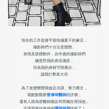
現在的工作是接平面拍攝案子的麻豆，
攝影師們十分注意體態、
表情及肢體動作，合作過的攝影師們
總是對我的表現滿意，
但為我的身材可惜萬分，
讓我打擊甚大😣
為了改變體態我做足功課、努力爬文，
我默默觀察
曾偉琦醫師
的評價，
還有人因為曾醫師換診所而瘋狂尋找他，
這讓我更好奇他的
隱痕抽脂
技術了！