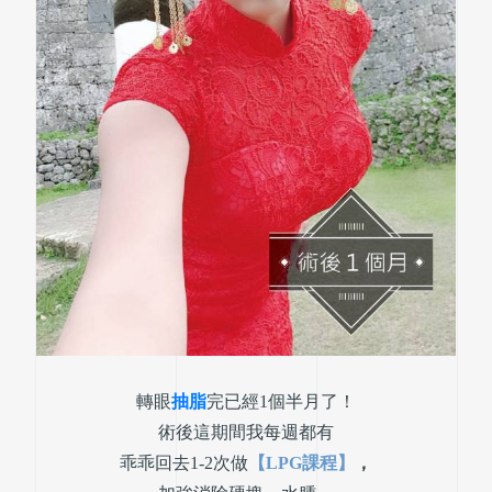
轉眼
抽脂
完已經1個半月了！
術後這期間我每週都有
乖乖回去1-2次做
【LPG課程】
，