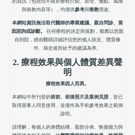
的資訊（包括但不限於療程介紹、原理、優點、風險
與衛教內容等），均僅供
參考
與
衛教
用途。
本網站資訊無法取代醫師的專業建議、親自問診、當
面諮詢或診斷。
任何療程的決定與規劃，都應以您親
自到院，經由醫師詳細評估您的個人狀況、體質條
件、病史後所給予的建議為準。
2. 療程效果與個人體質差異聲
明
療程效果因人而異。
本網站中所刊登的
術前、術後照片及案例見證
，皆已
取得當事人同意使用，並僅作為手術參考效果之範例
說明。
請理解，每個人的身體結構、脂肪分佈、恢復能力與