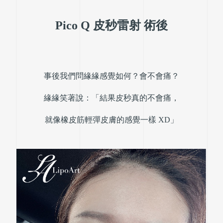
Pico Q 皮秒雷射 術後
事後我們問緣緣感覺如何？會不會痛？
緣緣笑著說：
「結果皮秒真的不會痛，
就像橡皮筋
輕彈
皮膚的感覺一樣 XD」