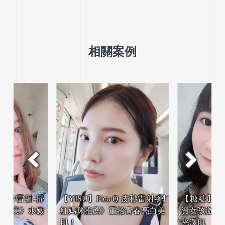
相關案例
o Q 皮秒雷射-網
【糖糖】Pico Q 皮秒雷射-小
【金枝】P
重拾青春亮白美
資女孩激推》午休美容－好感
氣美妝部
光澤肌
即上妝