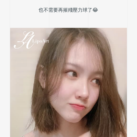
也不需要再摧殘壓力球了😂