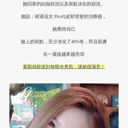
她回家的結痂狀況以及斑點淡化的狀況。
她說：經過這次 PicoQ皮秒雷射的治療後，
她覺得自己
臉上的斑點，至少淡化了40%有，而且肌膚
在一週後越來越亮😍
素顏就能達到無暇水煮肌，讓她很滿意！