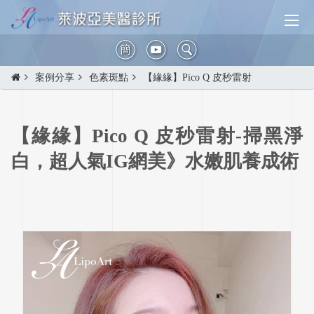
簡
案例分享
色素斑點
【緣緣】Pico Q 皮秒雷射
【緣緣】Pico Q 皮秒雷射-掃黑淨
白，超人氣IG網美》水嫩肌養成術