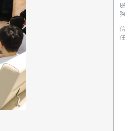
服
務
信
任