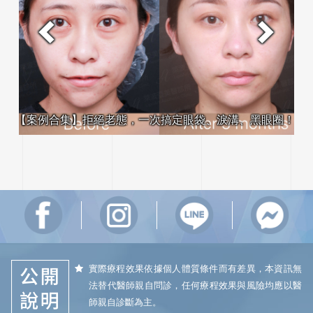
【
【案例合集】拒絕老態，一次搞定眼袋、淚溝、黑眼圈！
實際療程效果依據個人體質條件而有差異，本資訊無
法替代醫師親自問診，任何療程效果與風險均應以醫
師親自診斷為主。