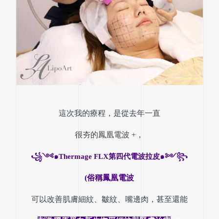
這次我的療程，是從去年一直
很夯的鳳凰電波 +
，
꧁
༺๑Thermage FLX第四代電波拉皮๑༻
꧂
(俗稱
鳳凰電波
可以改善肌膚細紋、皺紋、嘴邊肉，
甚至還能