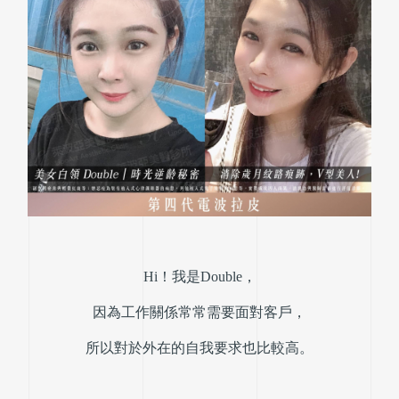
Hi！我是Double
，
因為工作關係常常需要面對客戶，
所以對於外在的自我要求也比較高。