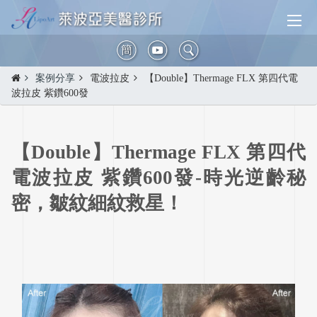
簡
案例分享
電波拉皮
【Double】Thermage FLX 第四代電
波拉皮 紫鑽600發
【Double】Thermage FLX 第四代
電波拉皮 紫鑽600發-時光逆齡秘
密，皺紋細紋救星！