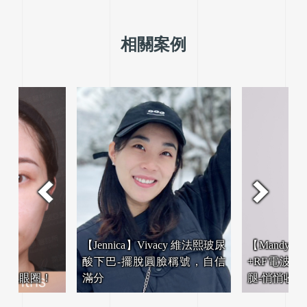
相關案例
 維法熙玻尿
【Mandy】韓式隱痕抽脂-大腿無痕環抽
號，自信
+RF電波美腿術+一般注射(保妥適)瘦小
【露齦
腿-悄悄收穫纖美腿！
開完美